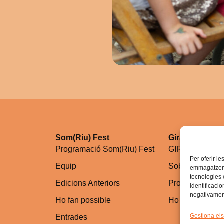
Som(Riu) Fest
GiraDegoteig
Programació Som(Riu) Fest
GIRADEGOTE
Per oferir le
Equip
Sobre la gira
emmagatzemar
tecnologies
Edicions Anteriors
Programació (G
identificaci
negativament
Ho fan possible
Ho fan possible
Gestiona els
Entrades