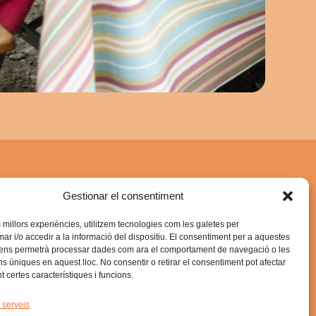
Enllaços ràpids
Gestionar el consentiment
IG
SOM(RIU) FEST 2025
s millors experiències, utilitzem tecnologies com les galetes per
GIRADEGOTEIG 2025
 i/o accedir a la informació del dispositiu. El consentiment per a aquestes
 ens permetrà processar dades com ara el comportament de navegació o les
ira)
Política de privadesa
ons úniques en aquest lloc. No consentir o retirar el consentiment pot afectar
 certes característiques i funcions.
 Gira
Política galetes
 serveis
Avis legal