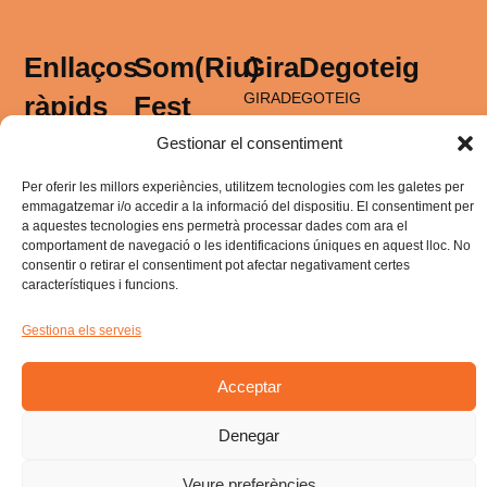
Enllaços
Som(Riu)
GiraDegoteig
GIRADEGOTEIG
ràpids
Fest
Sobre la gira
SOM(RIU)
Programació
Gestionar el consentiment
FEST 2025
Som(Riu) Fest
Programació
(Gira)
Per oferir les millors experiències, utilitzem tecnologies com les galetes per
GIRADEGOTEIG
Equip
emmagatzemar i/o accedir a la informació del dispositiu. El consentiment per
2025
Ho fan possible
Edicions
a aquestes tecnologies ens permetrà processar dades com ara el
Gira
Política de
Anteriors
comportament de navegació o les identificacions úniques en aquest lloc. No
consentir o retirar el consentiment pot afectar negativament certes
privadesa
Ho fan possible
característiques i funcions.
Política galetes
Entrades
Avis legal
Gestiona els serveis
Acceptar
Denegar
Veure preferències
Somriufest © 2026 Tots drets reservats.