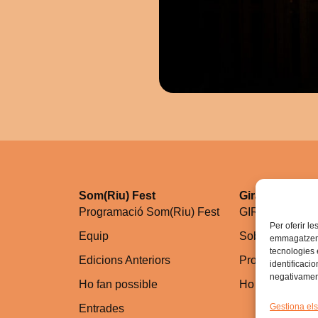
Som(Riu) Fest
GiraDegoteig
Programació Som(Riu) Fest
GIRADEGOTE
Per oferir le
Equip
Sobre la gira
emmagatzemar
tecnologies
Edicions Anteriors
Programació (G
identificaci
negativament
Ho fan possible
Ho fan possible
Gestiona els
Entrades