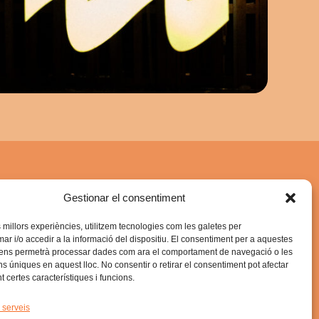
Enllaços ràpids
Gestionar el consentiment
IG
SOM(RIU) FEST 2025
s millors experiències, utilitzem tecnologies com les galetes per
GIRADEGOTEIG 2025
 i/o accedir a la informació del dispositiu. El consentiment per a aquestes
 ens permetrà processar dades com ara el comportament de navegació o les
ira)
Política de privadesa
ons úniques en aquest lloc. No consentir o retirar el consentiment pot afectar
 certes característiques i funcions.
 Gira
Política galetes
 serveis
Avis legal